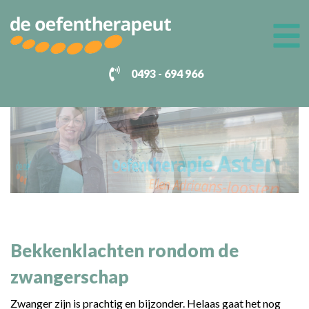
0493 - 694 966
Home
Tarieven
Behandelingen
Ademhaling
Over Ellen
Hoofdpijn
Contact
Openingstijden
Houding en beweging
Slaapproblemen/ insomnie
Bekkenklachten rondom de
Spier en gewrichtspijn
zwangerschap
Ziekte van Parkinson
Zwanger zijn is prachtig en bijzonder. Helaas gaat het nog